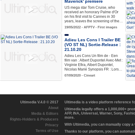
Maverick' premiere
US mega star Tom Cruise, who
received an honorary Palme d'Or
on his first visit to Cannes in 30
years, leaves the screening of the…
19/05/2022 - AFPTV - First images
Adieu Les Cons I Trailer BE
(VO ST NL) Sortie-Release :
21.10.20
Adieu Les Cons Un film de - Een
film van : Albert Dupontel Avec-Met :
Virginie Efira, Albert Dupontel,
Nicolas Marié Synopsis FR : Lors…
07/09/2020 - Cineart
Ultimedia V.4.0 © 2017
Ultimedia is a video platform reference 
About
Ultimedia legally offers a 1,000,000+ pr
AFP, INA, Universal, Warner, Sony, Fashi
Media & Editors
more.
Rights-Holders & Producers
With Ultimedia, you can manually copy a
Privacy
Terms of Use
Thanks to our platform, you can automatic