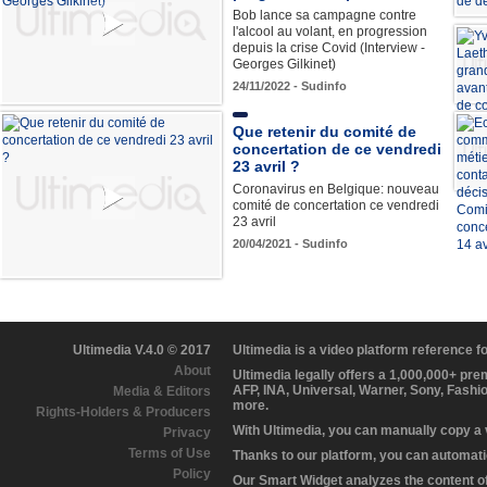
Bob lance sa campagne contre
l'alcool au volant, en progression
depuis la crise Covid (Interview -
Georges Gilkinet)
24/11/2022 - Sudinfo
Que retenir du comité de
concertation de ce vendredi
23 avril ?
Coronavirus en Belgique: nouveau
comité de concertation ce vendredi
23 avril
20/04/2021 - Sudinfo
Ultimedia V.4.0 © 2017
Ultimedia is a video platform reference 
About
Ultimedia legally offers a 1,000,000+ pr
AFP, INA, Universal, Warner, Sony, Fashi
Media & Editors
more.
Rights-Holders & Producers
With Ultimedia, you can manually copy a
Privacy
Terms of Use
Thanks to our platform, you can automatic
Policy
Our Smart Widget analyzes the content of 