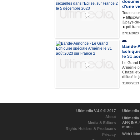
document
d'une v
Toutes no
►https://w
3/pays-de-l
►pdl.franc
27/11/2023
Bande-A
Echiquie
le 31 ao
Le Grand 
Arménie p
Chazal et
diffusé le
31/08/2023
Ultimedia V.4.0 © 2017
Ultimedia
About
Ultimedia
AFP, INA,
Media & Editors
more.
Rights-Holders & Producers
With Ulti
Privacy