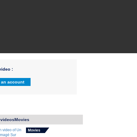
ideo :
 an account
 videosMovies
Movies