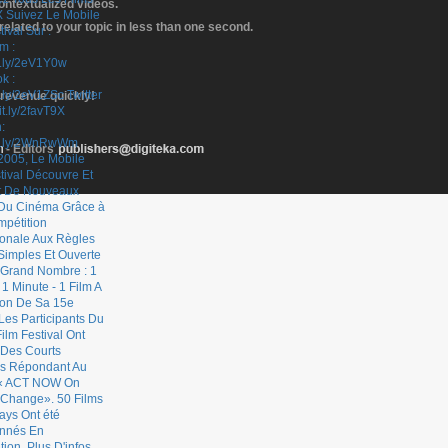
contextualized videos.
elated to your topic in less than one second.
 revenue quickly!
- Editors