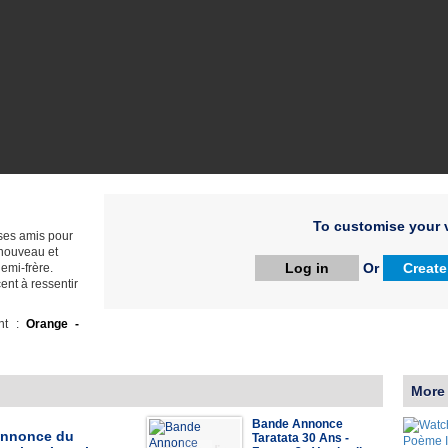
To customise your v
t ses amis pour
 nouveau et
Log in
Or
Create
emi-frère.
ent à ressentir
ht :
Orange -
More
Bande Annonce
annonce du
Taratata 30 Ans -