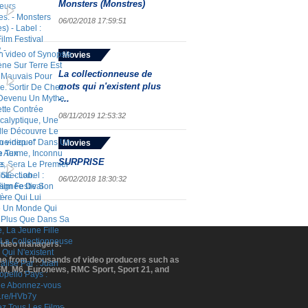
Monsters (Monstres)
06/02/2018 17:59:51
Movies
La collectionneuse de
mots qui n'existent plus
-...
08/11/2019 12:53:32
Movies
SURPRISE
06/02/2018 18:30:32
 video managers.
ome from thousands of video producers such as
BFM, M6, Euronews, RMC Sport, Sport 21, and