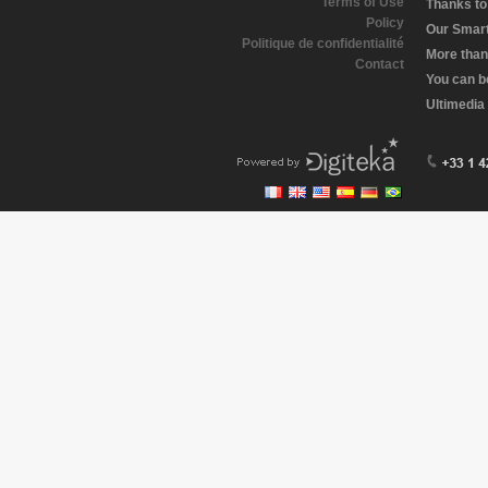
Terms of Use
Thanks to 
Policy
Our Smart 
Politique de confidentialité
More than
Contact
You can b
Ultimedia