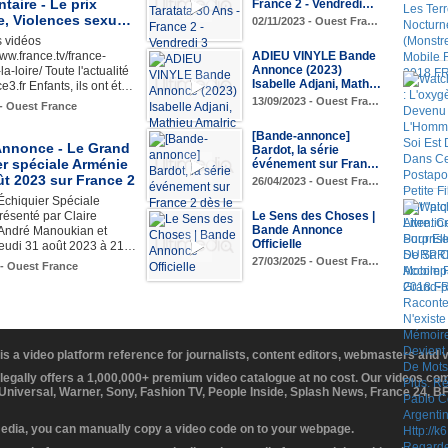
aire - Le prix
France 2 - Vendredi…
ie, Violences sexu…
02/11/2023 - Ouest Fra…
s vidéos
ww.france.tv/france-
ADIEU VINYLE Bande
Annonce (2023)
a-loire/ Toute l'actualité
Isabelle Adjani, Math…
e3.fr Enfants, ils ont ét…
13/09/2023 - Ouest Fra…
 - Ouest France
[Bande-annonce]
nnonce - Le Grand
Bardot, la série
r spéciale Arménie
événement sur Fran…
ût 2023 sur France 2
26/04/2023 - Ouest Fra…
Échiquier Spéciale
résenté par Claire
Le Sens des Choses |
Bande Annonce
 André Manoukian et
Officielle
 jeudi 31 août 2023 à 21…
27/03/2025 - Ouest Fra…
 - Ouest France
 is a video platform reference for journalists, content editors, webmasters and
 legally offers a 1,000,000+ premium video catalogue at no cost. Our videos c
 Universal, Warner, Sony, Fashion TV, People Inside, Splash News, France 24, 
media, you can manually copy a video code on to your webpage.