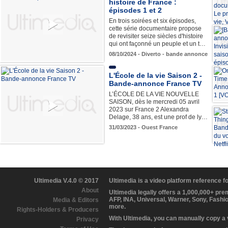
histoire de France :
épisodes 1 et 2
En trois soirées et six épisodes,
cette série documentaire propose
de revisiter seize siècles d'histoire
qui ont façonné un peuple et un t…
08/10/2024 - Diverto - bande annonce
L'École de la vie Saison 2 -
Bande-annonce France TV
L’ÉCOLE DE LA VIE NOUVELLE
SAISON, dès le mercredi 05 avril
2023 sur France 2 Alexandra
Delage, 38 ans, est une prof de ly…
31/03/2023 - Ouest France
Ultimedia V.4.0 © 2017
Ultimedia is a video platform reference 
About
Ultimedia legally offers a 1,000,000+ pr
AFP, INA, Universal, Warner, Sony, Fashi
Media & Editors
more.
Rights-Holders & Producers
With Ultimedia, you can manually copy a
Privacy