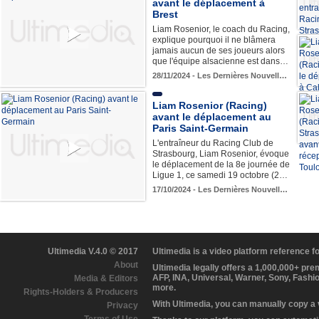
avant le déplacement à
Brest
Liam Rosenior, le coach du Racing,
explique pourquoi il ne blâmera
jamais aucun de ses joueurs alors
que l'équipe alsacienne est dans…
28/11/2024 - Les Dernières Nouvell…
Liam Rosenior (Racing)
avant le déplacement au
Paris Saint-Germain
L'entraîneur du Racing Club de
Strasbourg, Liam Rosenior, évoque
le déplacement de la 8e journée de
Ligue 1, ce samedi 19 octobre (2…
17/10/2024 - Les Dernières Nouvell…
Ultimedia V.4.0 © 2017
Ultimedia is a video platform reference 
About
Ultimedia legally offers a 1,000,000+ pr
AFP, INA, Universal, Warner, Sony, Fashi
Media & Editors
more.
Rights-Holders & Producers
With Ultimedia, you can manually copy a
Privacy