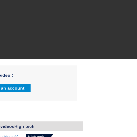
ideo :
 an account
 videosHigh tech