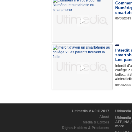
Comment 
Numériqu
smartp
05/08/2019
Interdit
smartph
Les pare
Interdit d
collège ? 
faille… #
#Interdic
09/09/2025 
Ultimedia V.4.0 © 2017
Ultimedia
About
Ultimedia
AFP, INA,
Media & Editors
more.
Rights-Holders & Producers