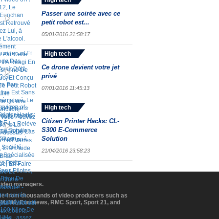
High tech
Passer une soirée avec ce
petit robot est...
05/01/2016 21:58:17
High tech
Ce drone devient votre jet
privé
07/01/2016 11:45:13
High tech
Citizen Printer Hacks: CL-
S300 E-Commerce
Solution
21/04/2016 23:58:23
 video managers.
ome from thousands of video producers such as
BFM, M6, Euronews, RMC Sport, Sport 21, and