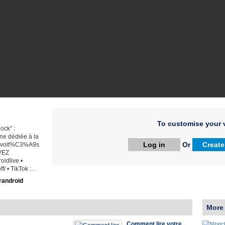
To customise your v
ock” :
ne dédiée à la
Log in
Or
Create
Survolt%C3%A9s
IVEZ
oidlive •
f/ • TikTok :…
randroid
More
Comment lire votre