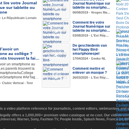
lire votre Journal
Journal Numérique sur
e sur tablette ou
tablette ou smartpho…
hone
06/08/2019 - Vosges Ma…
 - Le Républicain Lorrain
Comment lire votre
Journal Numérique sur
tablette ou smartpho…
03/08/2019 - L'Est Rép…
De geschiedenis van
 d’avoir un
het Flappy Bird-
one au collège ?
smartphonespel
nts trouvent la fai…
17/04/2024 - Geeko NL
’avoir un smartphone au
Les parents trouvent la
Comment mettre et
enlever un masque ?
SmartphoneAuCollege
tionSmartphone #AirTag…
26/03/2020 - L'Est Rép…
- Clubic Vertical - Test
 is a video platform reference for journalists, content editors, webmasters and
 legally offers a 1,000,000+ premium video catalogue at no cost. Our videos c
 Universal, Warner, Sony, Fashion TV, People Inside, Splash News, France 24, 