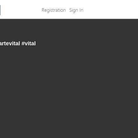
Registration
Sign In
tevital #vital