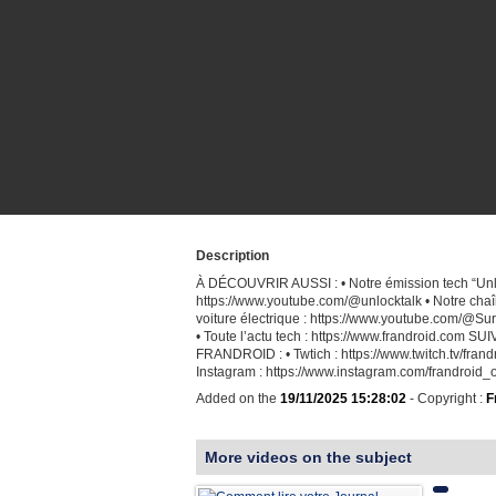
Description
À DÉCOUVRIR AUSSI : • Notre émission tech “Unl
https://www.youtube.com/@unlocktalk • Notre chaî
voiture électrique : https://www.youtube.com/@
• Toute l’actu tech : https://www.frandroid.com SU
FRANDROID : • Twtich : https://www.twitch.tv/frandr
Instagram : https://www.instagram.com/frandroid_of
Added on the
19/11/2025 15:28:02
- Copyright :
F
More videos on the subject