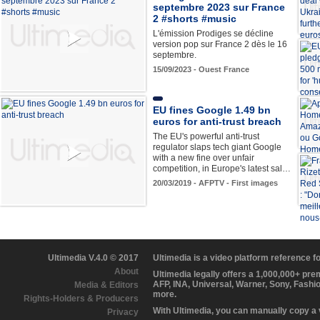
septembre 2023 sur France
2 #shorts #music
L'émission Prodiges se décline
version pop sur France 2 dès le 16
septembre.
15/09/2023 - Ouest France
EU fines Google 1.49 bn
euros for anti-trust breach
The EU's powerful anti-trust
regulator slaps tech giant Google
with a new fine over unfair
competition, in Europe's latest sal…
20/03/2019 - AFPTV - First images
Ultimedia V.4.0 © 2017
Ultimedia is a video platform reference 
About
Ultimedia legally offers a 1,000,000+ pr
AFP, INA, Universal, Warner, Sony, Fashi
Media & Editors
more.
Rights-Holders & Producers
With Ultimedia, you can manually copy a
Privacy